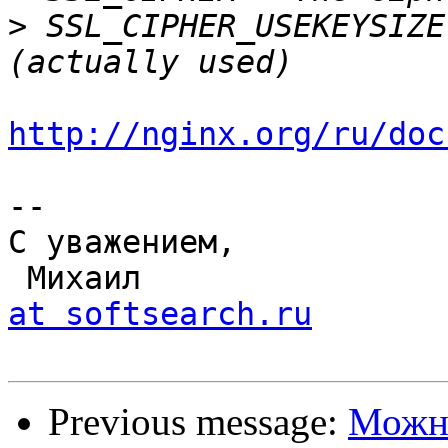
>
 SSL_CIPHER_USEKEYSIZE
http://nginx.org/ru/doc
-- 

С уважением,

 Михаил               
at softsearch.ru
Previous message:
Можно