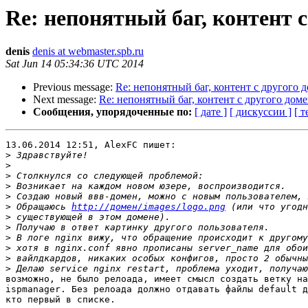
Re: непонятный баг, контент с
denis
denis at webmaster.spb.ru
Sat Jun 14 05:34:36 UTC 2014
Previous message:
Re: непонятный баг, контент с другого 
Next message:
Re: непонятный баг, контент с другого дом
Сообщения, упорядоченные по:
[ дате ]
[ дискуссии ]
[ т
13.06.2014 12:51, AlexFC пишет:

>
>
>
>
>
>
 Обращаюсь 
http://домен/images/logo.png
>
>
>
>
>
>
возможно, не было релоада, имеет смысл создать ветку на
ispmanager. Без релоада должно отдавать файлы default д
кто первый в списке.
