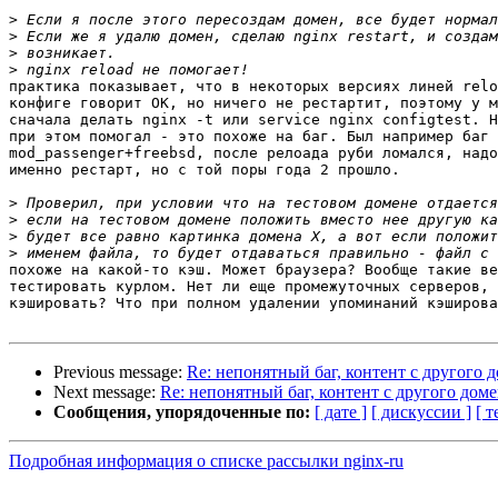
>
>
>
>
практика показывает, что в некоторых версиях линей relo
конфиге говорит ОК, но ничего не рестартит, поэтому у м
сначала делать nginx -t или service nginx configtest. Н
при этом помогал - это похоже на баг. Был например баг 
mod_passenger+freebsd, после релоада руби ломался, надо
именно рестарт, но с той поры года 2 прошло.

>
>
>
>
похоже на какой-то кэш. Может браузера? Вообще такие ве
тестировать курлом. Нет ли еще промежуточных серверов, 
кэшировать? Что при полном удалении упоминаний кэширова
Previous message:
Re: непонятный баг, контент с другого 
Next message:
Re: непонятный баг, контент с другого дом
Сообщения, упорядоченные по:
[ дате ]
[ дискуссии ]
[ т
Подробная информация о списке рассылки nginx-ru