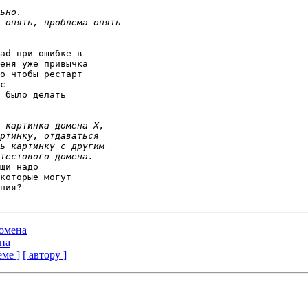
ad при ошибке в 

еня уже привычка 

о чтобы рестарт 

с 

 было делать 

щи надо 

которые могут 

ния?

домена
ена
еме ]
[ автору ]