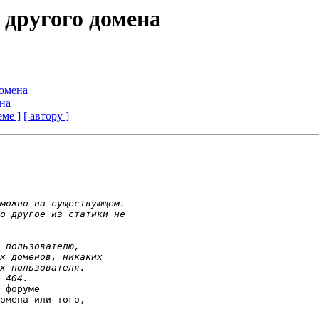
 другого домена
домена
ена
еме ]
[ автору ]
 форуме 

омена или того, 
