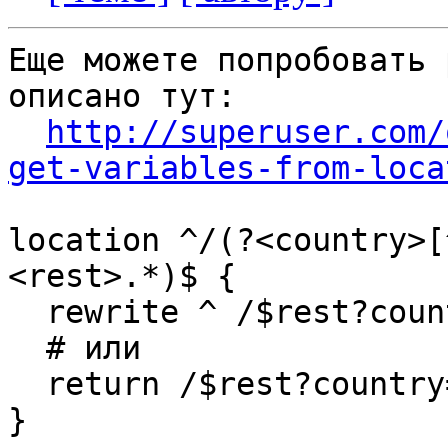
Еще можете попробовать 
описано тут:

http://superuser.com/
get-variables-from-loca
location ^/(?<country>[
<rest>.*)$ {

  rewrite ^ /$rest?country=$country&lang=$lang;

  # или

  return /$rest?country=$country&lang=$lang;

}
