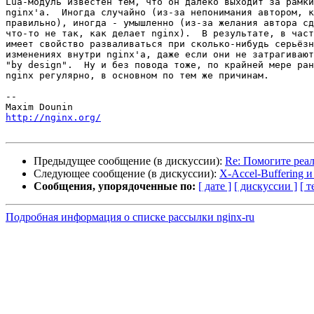
Lua-модуль известен тем, что он далеко выходит за рамки
nginx'а.  Иногда случайно (из-за непонимания автором, к
правильно), иногда - умышленно (из-за желания автора сд
что-то не так, как делает nginx).  В результате, в част
имеет свойство разваливаться при сколько-нибудь серьёзн
изменениях внутри nginx'а, даже если они не затрагивают
"by design".  Ну и без повода тоже, по крайней мере ран
nginx регулярно, в основном по тем же причинам.

-- 

http://nginx.org/
Предыдущее сообщение (в дискуссии):
Re: Помогите ре
Следующее сообщение (в дискуссии):
X-Accel-Buffering и
Сообщения, упорядоченные по:
[ дате ]
[ дискуссии ]
[ т
Подробная информация о списке рассылки nginx-ru