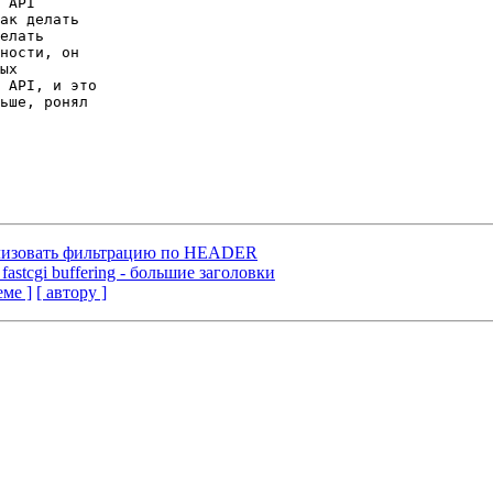
 API 

ак делать 

елать 

ности, он 

ых 

 API, и это 

ьше, ронял 

ализовать фильтрацию по HEADER
 fastcgi buffering - большие заголовки
еме ]
[ автору ]