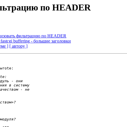
ильтрацию по HEADER
ализовать фильтрацию по HEADER
 fastcgi buffering - большие заголовки
еме ]
[ автору ]
wrote:
