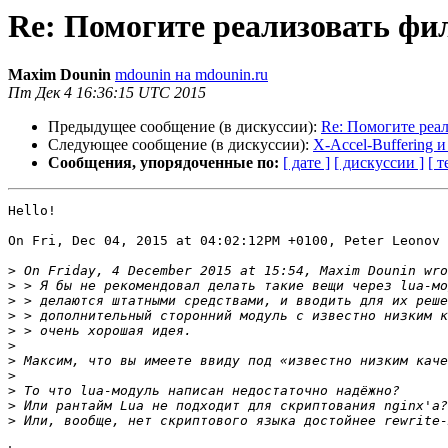
Re: Помогите реализовать ф
Maxim Dounin
mdounin на mdounin.ru
Пт Дек 4 16:36:15 UTC 2015
Предыдущее сообщение (в дискуссии):
Re: Помогите ре
Следующее сообщение (в дискуссии):
X-Accel-Buffering и
Сообщения, упорядоченные по:
[ дате ]
[ дискуссии ]
[ т
Hello!

On Fri, Dec 04, 2015 at 04:02:12PM +0100, Peter Leonov 
>
>
>
>
>
>
>
>
>
>
>