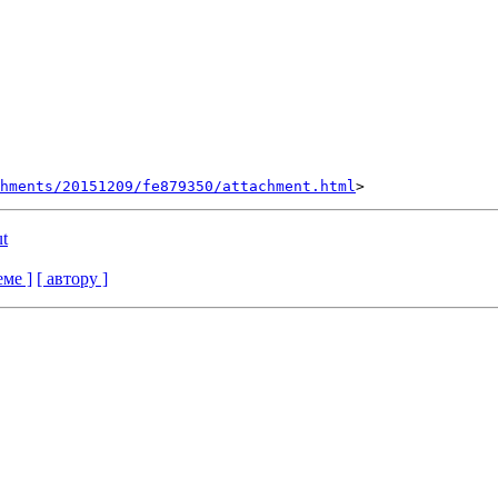
hments/20151209/fe879350/attachment.html
ut
еме ]
[ автору ]