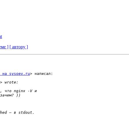
ut
еме ]
[ автору ]
 на sysoev.ru
> написал:
