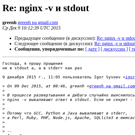
Re: nginx -v и stdout
greenh
greenh на gmail.com
Ср Дек 9 10:12:39 UTC 2015
Предыдущее сообщение (в дискуссии):
Re: nginx -v и stdo
Следующее сообщение (в дискуссии):
Re: nginx -v и stdout
Сообщения, упорядоченные по:
[ дате ]
[ дискуссии ]
[ т
Господа, я прошу прощения

не в stdout а, а в stderr как раз

9 декабря 2015 г., 11:05 пользователь Igor Sysoev <
igor
>
 On 09 Dec 2015, at 00:46, greenh <
greenh на gmail.com
>
>
>
>
>
>
>
>
>
>