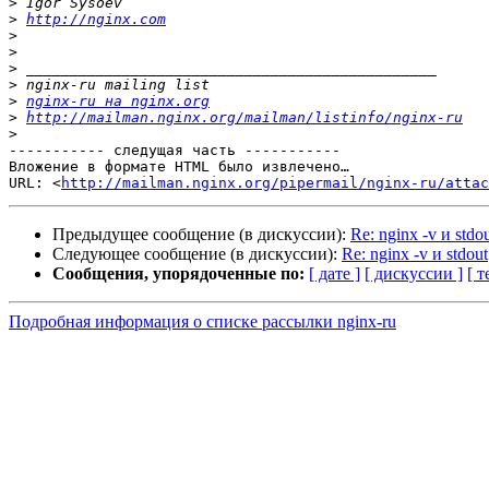
>
>
http://nginx.com
>
>
>
>
>
nginx-ru на nginx.org
>
http://mailman.nginx.org/mailman/listinfo/nginx-ru
>
----------- следущая часть -----------

Вложение в формате HTML было извлечено…

URL: <
http://mailman.nginx.org/pipermail/nginx-ru/attac
Предыдущее сообщение (в дискуссии):
Re: nginx -v и stdo
Следующее сообщение (в дискуссии):
Re: nginx -v и stdout
Сообщения, упорядоченные по:
[ дате ]
[ дискуссии ]
[ т
Подробная информация о списке рассылки nginx-ru