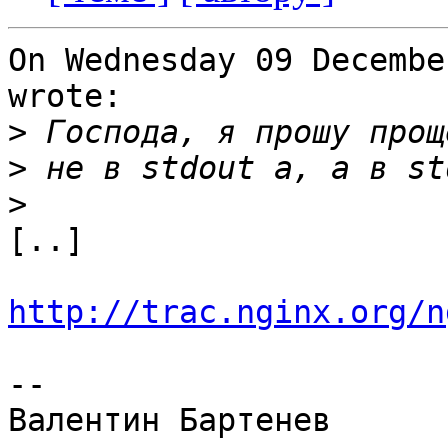
On Wednesday 09 Decembe
wrote:

>
>
>
[..]

http://trac.nginx.org/n
--
