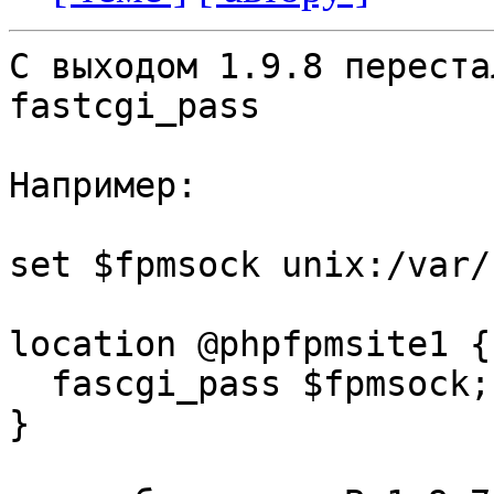
С выходом 1.9.8 переста
fastcgi_pass

Например:

set $fpmsock unix:/var/
location @phpfpmsite1 {

  fascgi_pass $fpmsock;

}
