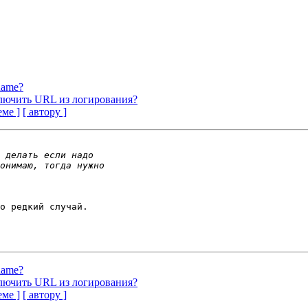
name?
лючить URL из логирования?
еме ]
[ автору ]
о редкий случай.

name?
лючить URL из логирования?
еме ]
[ автору ]