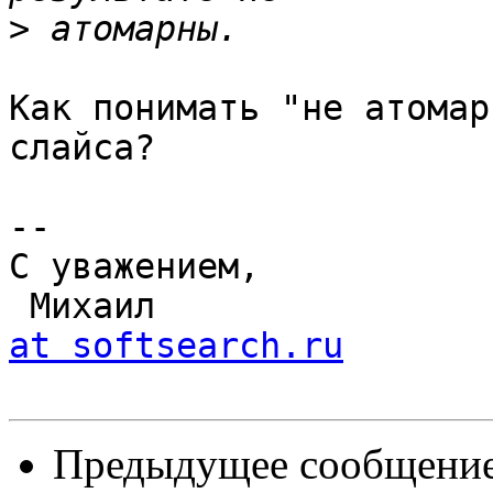
>
Как понимать "не атомар
слайса?

-- 

С уважением,

 Михаил               
at softsearch.ru
Предыдущее сообщение 