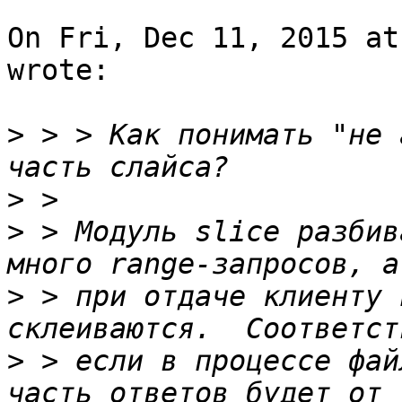
On Fri, Dec 11, 2015 at
wrote:

>
 > > Как понимать "не 
>
>
 > Модуль slice разбив
>
 > при отдаче клиенту 
>
 > если в процессе фай