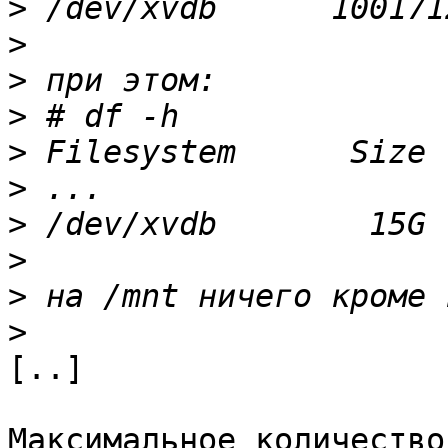
>
>
>
>
>
>
>
>
>
>
[..]

Максимальное количество