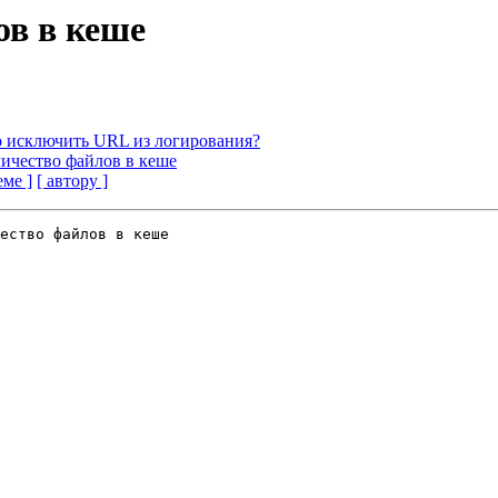
ов в кеше
о исключить URL из логирования?
личество файлов в кеше
еме ]
[ автору ]
ество файлов в кеше
