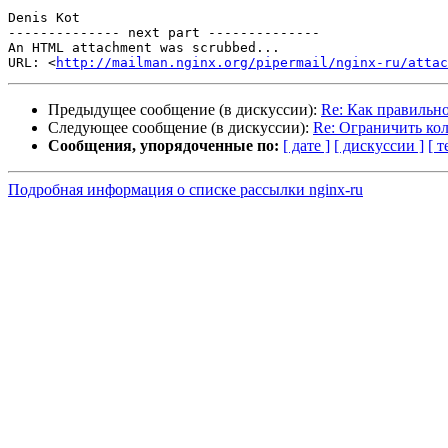
Denis Kot

-------------- next part --------------

An HTML attachment was scrubbed...

URL: <
http://mailman.nginx.org/pipermail/nginx-ru/attac
Предыдущее сообщение (в дискуссии):
Re: Как правильн
Следующее сообщение (в дискуссии):
Re: Ограничить ко
Сообщения, упорядоченные по:
[ дате ]
[ дискуссии ]
[ т
Подробная информация о списке рассылки nginx-ru