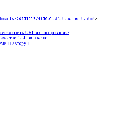
hments/20151217/4f56e1cd/attachment.html
о исключить URL из логирования?
личество файлов в кеше
еме ]
[ автору ]