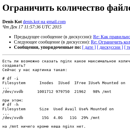
Ограничить количество файл
Denis Kot
denis.kot на gmail.com
Чт Дек 17 11:57:36 UTC 2015
Предыдущее сообщение (в дискуссии):
Re: Как правильн
Следующее сообщение (в дискуссии):
Re: Ограничить ко
Сообщения, упорядоченные по:
[ дате ]
[ дискуссии ]
[ т
Есть ли возможно сказать nginx какое максимальное колич
создавать?

Сейчас у нас картинка такая:

# df -i

Filesystem      Inodes  IUsed  IFree IUse% Mounted on

...

/dev/xvdb      1001712 979750  21962   98% /mnt

при этом:

# df -h

Filesystem      Size  Used Avail Use% Mounted on

...

/dev/xvdb        15G  4.0G   11G  29% /mnt

на /mnt ничего кроме кеша nginx нет.
