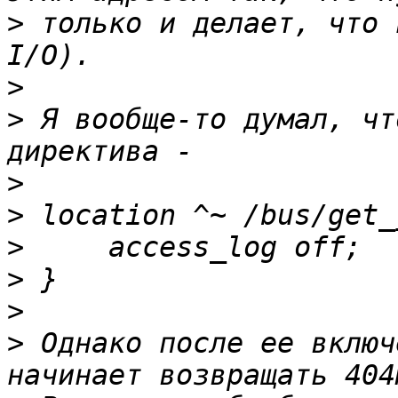
>
 только и делает, что 
>
>
 Я вообще-то думал, чт
>
>
>
>
>
>
 Однако после ее включ