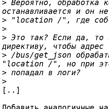
>
 Вероятно, обработка к
>
>
>
 Это так? Если да, то 
>
 /bus/get_json обрабат
>
>
[..]

Добавить аналогичные на