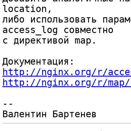
location,

либо использовать парам
access_log совместно

с директивой map.

http://nginx.org/r/acce
http://nginx.org/r/map/
--
