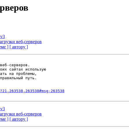
ерверов
lv3
агрузки веб-серверов
еме ]
[ автору ]
веб-серверов.

оих сайтах использую

ать на проблемы,

правильный путь.

?21,263538,263538#msg-263538
lv3
агрузки веб-серверов
еме ]
[ автору ]