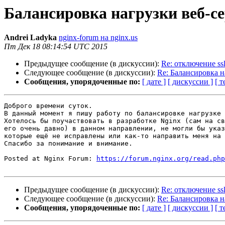
Балансировка нагрузки веб-с
Andrei Ladyka
nginx-forum на nginx.us
Пт Дек 18 08:14:54 UTC 2015
Предыдущее сообщение (в дискуссии):
Re: отключение ss
Следующее сообщение (в дискуссии):
Re: Балансировка н
Сообщения, упорядоченные по:
[ дате ]
[ дискуссии ]
[ т
Доброго времени суток.

В данный момент я пишу работу по балансировке нагрузке 
Хотелось бы поучаствовать в разработке Nginx (сам на св
его очень давно) в данном направлении, не могли бы указ
которые ещё не исправлены или как-то направить меня на 
Спасибо за понимание и внимание.

Posted at Nginx Forum: 
https://forum.nginx.org/read.php
Предыдущее сообщение (в дискуссии):
Re: отключение ss
Следующее сообщение (в дискуссии):
Re: Балансировка н
Сообщения, упорядоченные по:
[ дате ]
[ дискуссии ]
[ т