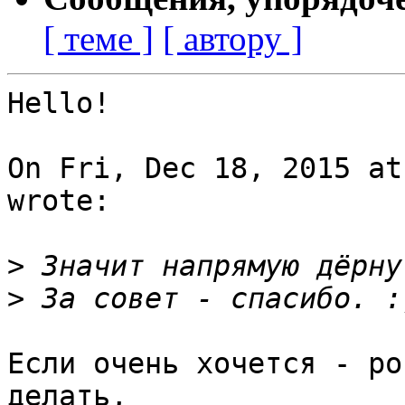
[ теме ]
[ автору ]
Hello!

On Fri, Dec 18, 2015 at
wrote:

>
>
Если очень хочется - po
делать, 
