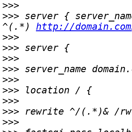
>>>
>>>
 server { server_nam
^(.*) 
http://domain.com
>>>
>>>
>>>
>>>
>>>
>>>
>>>
>>>
>>>