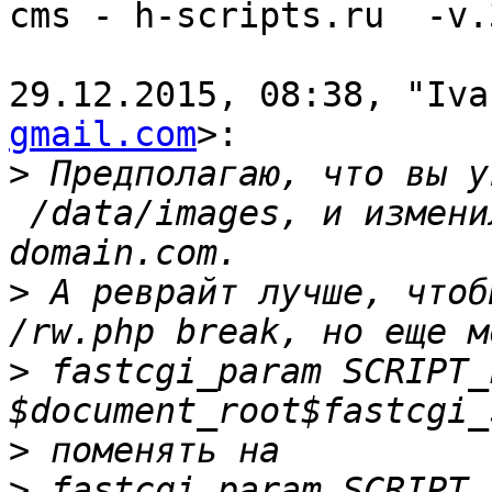
cms - h-scripts.ru  -v.3
29.12.2015, 08:38, "Iva
gmail.com
>:

>
 Предполагаю, что вы у
 /data/images, и измени
>
 А реврайт лучше, чтоб
>
 fastcgi_param SCRIPT_
>
>
 fastcgi_param SCRIPT_