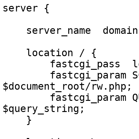
server {

    server_name  domain.com;

    location / {

        fastcgi_pass  localhost:9000;

        fastcgi_param SCRIPT_FILENAME 
$document_root/rw.php;

        fastcgi_param QUERY_STRING    
$query_string;

    }
