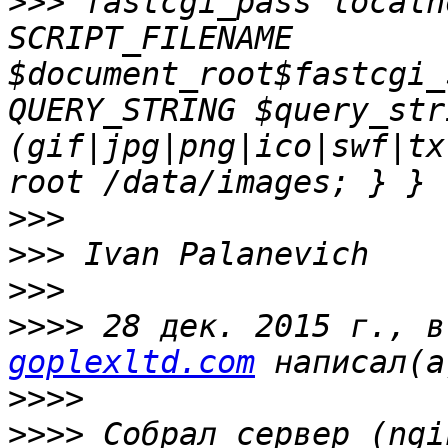
>>>
 fastcgi_pass localh
SCRIPT_FILENAME 
$document_root$fastcgi_
QUERY_STRING $query_str
(gif|jpg|png|ico|swf|tx
>>>
>>>
>>>
>>>>
 28 дек. 2015 г., в
goplexltd.com
>>>>
>>>>