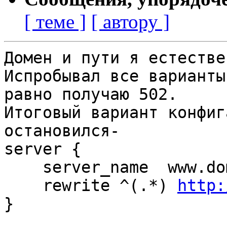
[ теме ]
[ автору ]
Домен и пути я естестве
Испробывал все варианты
равно получаю 502.

Итоговый вариант конфиг
остановился-

server {

    server_name  www.domain.com;

    rewrite ^(.*) 
http:
}
