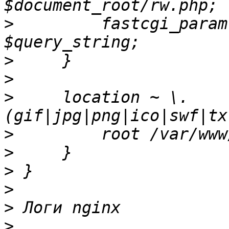
>
         fastcgi_param Q
>
>
>
     location ~ \.
>
>
>
>
>
>