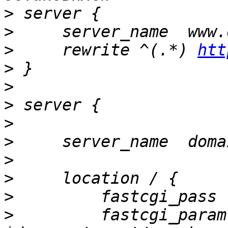
>
>
>
     rewrite ^(.*) 
htt
>
>
>
>
>
>
>
>
>
         fastcgi_param