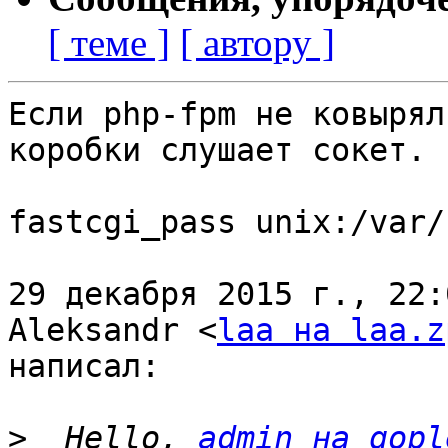
[ теме ]
[ автору ]
Если php-fpm не ковырял
коробки слушает сокет.

fastcgi_pass unix:/var/
29 декабря 2015 г., 22:
Aleksandr <
laa на laa.z
написал:

>
  Hello, 
admin на gopl