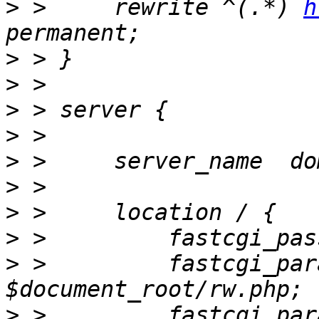
>
 >     rewrite ^(.*) 
h
>
>
>
>
>
>
>
>
>
 >         fastcgi_par
>
 >         fastcgi_param