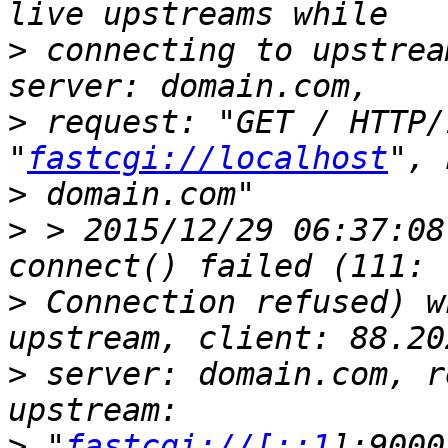
>
 connecting to upstrea
>
 request: "GET / HTTP/
"
fastcgi://localhost
>
>
 > 2015/12/29 06:37:08
>
 Connection refused) w
>
 server: domain.com, r
>
 "
fastcgi://[::1