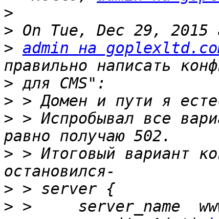
>
>
>
admin на goplexltd.co
>
>
>
 > Испробывал все вари
>
 > Итоговый вариант ко
>
>