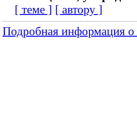
[ теме ]
[ автору ]
Подробная информация о 