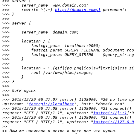
>>>
>>>
>>>
     rewrite ^(.*) 
http://domain.com$1
>>>
>>>
>>>
>>>
>>>
>>>
>>>
>>>
>>>
>>>
>>>
>>>
>>>
>>>
>>>
>>>
>>>
>>>
>>>
>>>
 2015/12/29 06:37:07 [error] 11380#0: *20 no live up
upstream: "
fastcgi://localhost
>>>
 2015/12/29 06:37:08 [error] 11380#0: *21 connect() 
request: "GET / HTTP/1.1", upstream: "
fastcgi://[::1
>>>
 2015/12/29 06:37:08 [error] 11380#0: *21 connect() 
request: "GET / HTTP/1.1", upstream: "
fastcgi://127.0.0
>>
>>