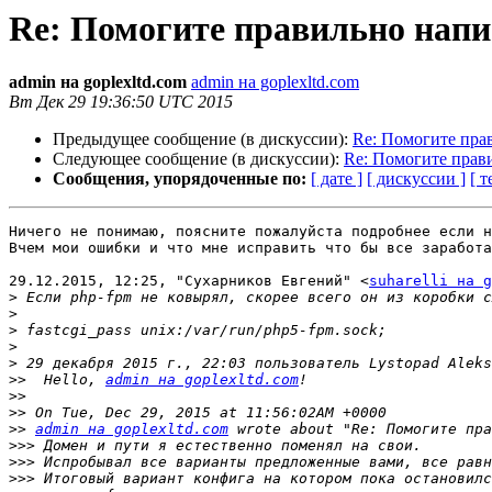
Re: Помогите правильно нап
admin на goplexltd.com
admin на goplexltd.com
Вт Дек 29 19:36:50 UTC 2015
Предыдущее сообщение (в дискуссии):
Re: Помогите пра
Следующее сообщение (в дискуссии):
Re: Помогите прав
Сообщения, упорядоченные по:
[ дате ]
[ дискуссии ]
[ т
Ничего не понимаю, поясните пожалуйста подробнее если н
Вчем мои ошибки и что мне исправить что бы все заработа
29.12.2015, 12:25, "Сухарников Евгений" <
suharelli на g
>
>
>
>
>
 29 декабря 2015 г., 22:03 пользователь Lystopad Aleks
>>
  Hello, 
admin на goplexltd.com
>>
>>
>>
admin на goplexltd.com
>>>
>>>
>>>