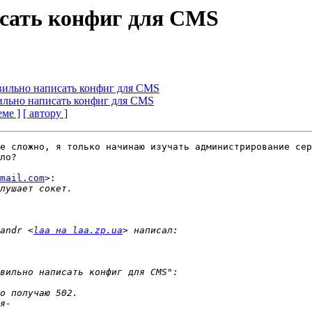
исать конфиг для CMS
вильно написать конфиг для CMS
ильно написать конфиг для CMS
еме ]
[ автору ]
е сложно, я только начинаю изучать администрирование сер
ло?

mail.com
>:

andr <
laa на laa.zp.ua