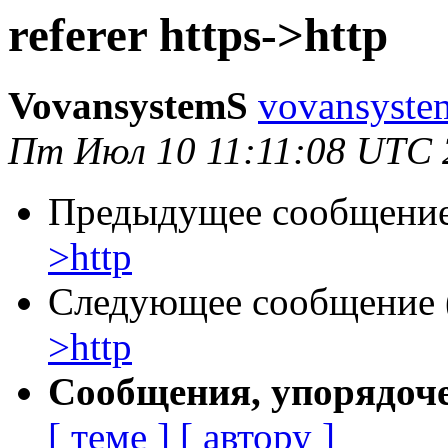
referer https->http
VovansystemS
vovansyste
Пт Июл 10 11:11:08 UTC 
Предыдущее сообщение 
>http
Следующее сообщение (
>http
Сообщения, упорядоч
[ теме ]
[ автору ]