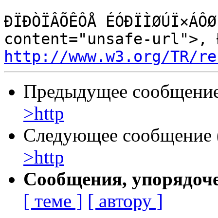
ÐÏÐÒÏÂÕÊÔÅ ÉÓÐÏÌØÚÏ×ÁÔØ
http://www.w3.org/TR/re
Предыдущее сообщение 
>http
Следующее сообщение (
>http
Сообщения, упорядоч
[ теме ]
[ автору ]