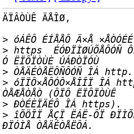
ÄÏÂÒÙÊ ÄÅÎØ,

>
>
 https  ÉÓÐÏÌØÚÕÅÔÓÑ Ô
>
>
 óÏÏÔ×ÅÔÓÔ×ÅÎÎÏ ÎÁ htt
>
>
 îÕÖÎÏ ÅÇÏ ËÁË-ÔÏ ÐÏÌÕ