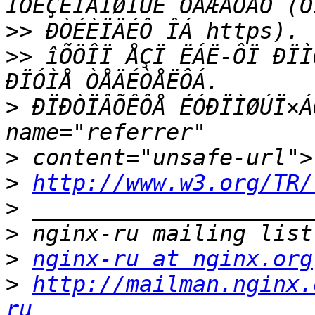
>>
>>
 îÕÖÎÏ ÅÇÏ ËÁË-ÔÏ ÐÏÌ
>
 ÐÏÐÒÏÂÕÊÔÅ ÉÓÐÏÌØÚÏ×Á
>
>
http://www.w3.org/TR/
>
>
>
nginx-ru at nginx.org
>
http://mailman.nginx.
ru