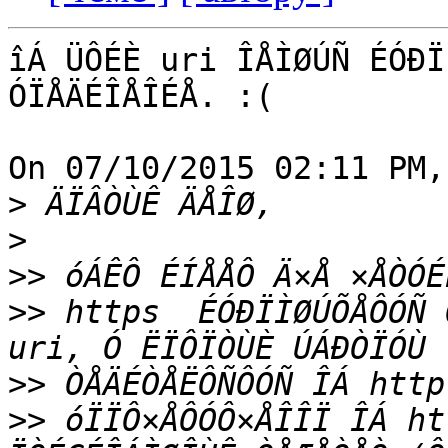
îÁ ÜÔÉÈ uri ÎÅÌØÚÑ ÉÓÐÏ
ÓÏÅÄÉÎÅÎÉÅ. :(

On 07/10/2015 02:11 PM,
>
>
>>
>>
 https  ÉÓÐÏÌØÚÕÅÔÓÑ 
>>
>>
 óÏÏÔ×ÅÔÓÔ×ÅÎÎÏ ÎÁ ht