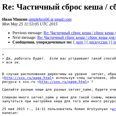
Re: Частичный сброс кеша / сб
Иван Мишин
simplebox66 at gmail.com
Mon May 25 11:53:05 UTC 2015
Previous message:
Re: Частичный сброс кеша / сброс кеша д
Next message:
Re: Частичный сброс кеша / сброс кеша для 
Сообщения, упорядоченные по:
[ дате ]
[ дискуссии ]
[ т
>
>
>
В случае расположения директивы на уровне  server, обра
<
http://xxx.ru/page.html
> используя спец заголовок, обн
ресурса к xxx.ru <
http://xxx.ru/page.html
> ?

Сделайте разные кеши для разных server_name, будете очи
Слишком много server_name у меня для такой схемы, можно
запутаться при настройке кеша для того или иного ресурс
25 мая 2015 г., 14:31 пользователь Roman Arutyunyan <
ar
написал:
