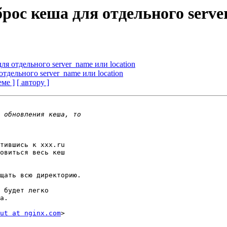
рос кеша для отдельного serve
ля отдельного server_name или location
отдельного server_name или location
еме ]
[ автору ]
тившись к xxx.ru

овиться весь кеш

щать всю директорию.

 будет легко

а.

ut at nginx.com
>
