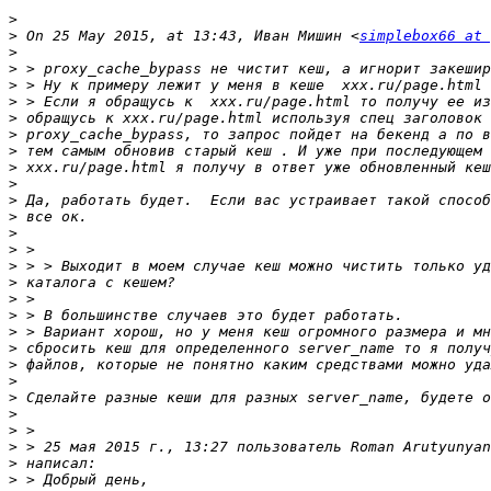
>
>
 On 25 May 2015, at 13:43, Иван Мишин <
simplebox66 at 
>
>
>
>
>
>
>
>
>
>
>
>
>
>
>
>
>
>
>
>
>
>
>
>
>
 > 25 мая 2015 г., 13:27 пользователь Roman Arutyunyan
>
>