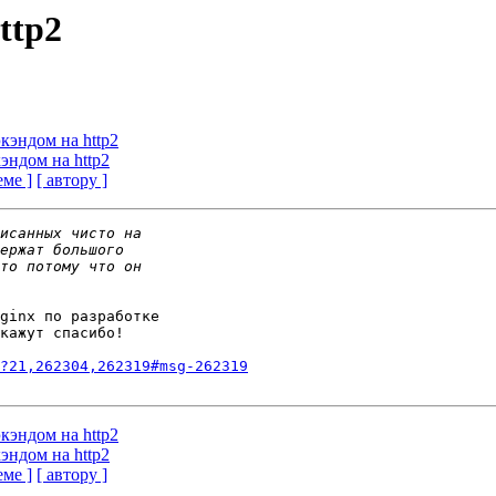
ttp2
кэндом на http2
эндом на http2
еме ]
[ автору ]
ginx по разработке

кажут спасибо!

?21,262304,262319#msg-262319
кэндом на http2
эндом на http2
еме ]
[ автору ]