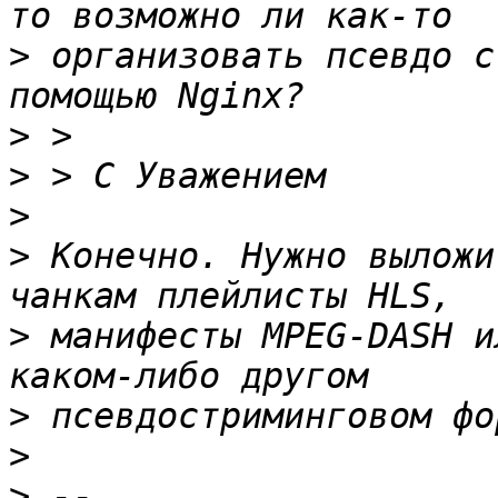
>
 организовать псевдо с
>
>
>
>
 Конечно. Нужно выложи
>
 манифесты MPEG-DASH и
>
>
>