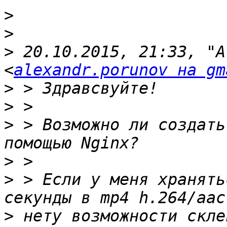
>
>
>
 20.10.2015, 21:33, "A
<
alexandr.porunov на gm
>
>
>
 > Возможно ли создать
>
>
 > Если у меня хранять
>
 нету возможности скле