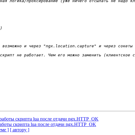
работы скрипта lua после отдачи ngx.HTTP_OK
аботы скрипта lua после отдачи ngx.HTTP_OK
еме ]
[ автору ]