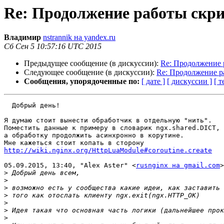
Re: Продолжение работы скри
Владимир
nstrannik на yandex.ru
Сб Сен 5 10:57:16 UTC 2015
Предыдущее сообщение (в дискуссии):
Re: Продолжение 
Следующее сообщение (в дискуссии):
Re: Продолжение р
Сообщения, упорядоченные по:
[ дате ]
[ дискуссии ]
[ т
  Добрый день!

Я думаю стоит вынести обработчик в отдельную "нить".

Поместить данные к примеру в словарик ngx.shared.DICT,

а обработку продолжить асинхронно в корутине.

http://wiki.nginx.org/HttpLuaModule#coroutine.create
05.09.2015, 13:40, "Alex Aster" <
rusnginx на gmail.com
>
>
>
>
>
>
>
>