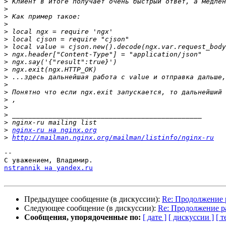
>
>
>
>
>
>
>
>
>
>
>
>
>
>
>
>
>
>
nginx-ru на nginx.org
>
http://mailman.nginx.org/mailman/listinfo/nginx-ru
-- 

nstrannik на yandex.ru
Предыдущее сообщение (в дискуссии):
Re: Продолжение 
Следующее сообщение (в дискуссии):
Re: Продолжение р
Сообщения, упорядоченные по:
[ дате ]
[ дискуссии ]
[ т