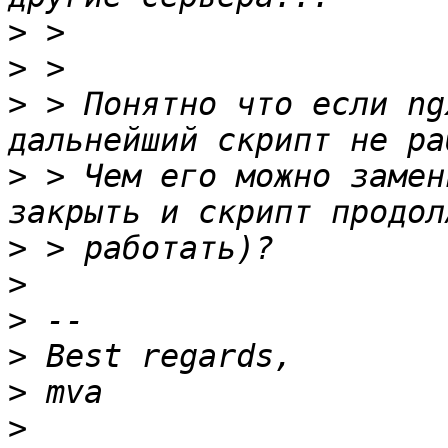
>
>
>
 > Понятно что если ng
>
 > Чем его можно замен
>
>
>
>
>
>