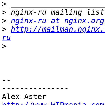
>
>
>
nginx-ru at nginx.org
>
http://mailman.nginx.
ru
>
-- 

---------------
