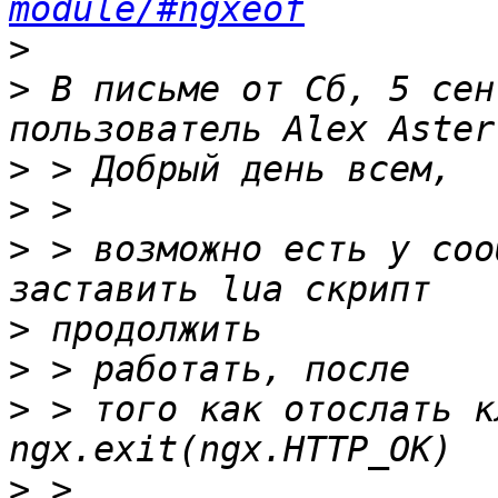
module/#ngxeof
>
>
 В письме от Сб, 5 сен
>
>
>
 > возможно есть у соо
>
>
>
 > того как отослать к
>