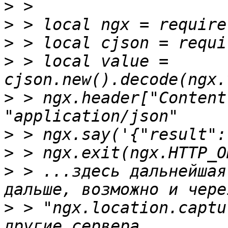
>
>
>
>
 > local value = 
>
 > ngx.header["Content
>
>
>
 > ...здесь дальнейшая
>
 > "ngx.location.captu