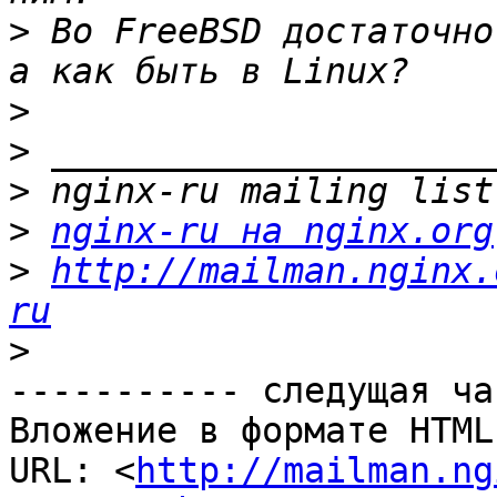
>
 Во FreeBSD достаточно
>
>
>
>
nginx-ru на nginx.org
>
http://mailman.nginx.
ru
>
----------- следущая ча
Вложение в формате HTML
URL: <
http://mailman.ng