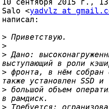
10 сентября 2015 г., 13
Salo <
yadvlz at gmail.c
написал:

>
>
>
 Дано: высоконагруженн
>
 фронта, в нём собран 
>
 большой объем операти
>
 Требуется: огранизова