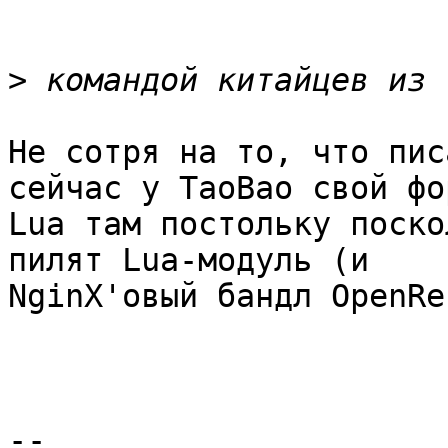
>
Не сотря на то, что пис
сейчас у TaoBao свой фо
Lua там постольку поско
пилят Lua-модуль (и 

NginX'овый бандл OpenRe
-- 
