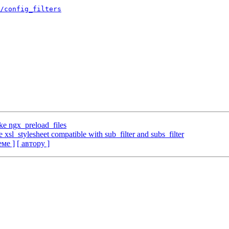
/config_filters
ke ngx_preload_files
xsl_stylesheet compatible with sub_filter and subs_filter
еме ]
[ автору ]