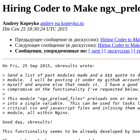
Hiring Coder to Make ngx_prelo
Andrey Kopeyko
andrey на kopeyko.ru
Пт Сен 25 18:30:24 UTC 2015
Предыдущее сообщение (в дискуссии):
Hiring Coder to Ma
Следующее сообщение (в дискуссии):
Hiring Coder to Make 
Сообщения, упорядоченные по:
[ дате ]
[ дискуссии ]
[ т
On Fri, 25 Sep 2015, vbresults wrote:

>
>
>
>
>
>
>
>
>
Good day, vbresults!

This functionality seems to be already developed by Goo