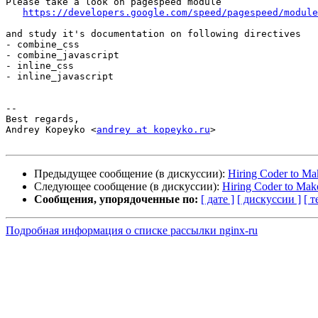
Please take a look on pagespeed module

https://developers.google.com/speed/pagespeed/module
and study it's documentation on following directives

- combine_css

- combine_javascript

- inline_css

- inline_javascript

-- 

Best regards,

Andrey Kopeyko <
andrey at kopeyko.ru
>

Предыдущее сообщение (в дискуссии):
Hiring Coder to Ma
Следующее сообщение (в дискуссии):
Hiring Coder to Make 
Сообщения, упорядоченные по:
[ дате ]
[ дискуссии ]
[ т
Подробная информация о списке рассылки nginx-ru