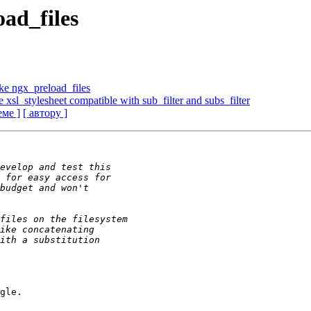
ad_files
ke ngx_preload_files
xsl_stylesheet compatible with sub_filter and subs_filter
еме ]
[ автору ]
gle.
