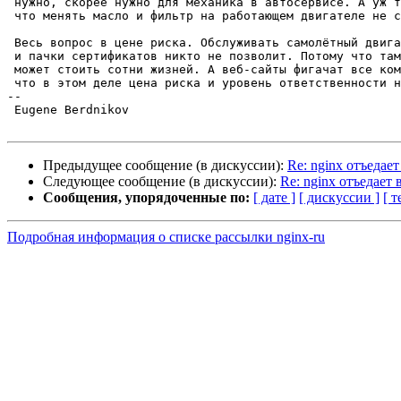
 нужно, скорее нужно для механика в автосервисе. А уж тот-то должен знать,

 что менять масло и фильтр на работающем двигателе не следует.

 Весь вопрос в цене риска. Обслуживать самолётный двигатель без диплома

 и пачки сертификатов никто не позволит. Потому что там маленькая глупость

 может стоить сотни жизней. А веб-сайты фигачат все кому не лень, потому

 что в этом деле цена риска и уровень ответственности начинаются с нуля.

-- 

 Eugene Berdnikov

Предыдущее сообщение (в дискуссии):
Re: nginx отъедае
Следующее сообщение (в дискуссии):
Re: nginx отъедает
Сообщения, упорядоченные по:
[ дате ]
[ дискуссии ]
[ т
Подробная информация о списке рассылки nginx-ru