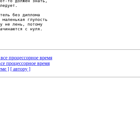
т все процессорное время
 все процессорное время
еме ]
[ автору ]