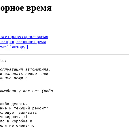
сорное время
т все процессорное время
 все процессорное время
еме ]
[ автору ]
te:
