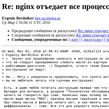
Re: nginx отъедает все процес
Evgeniy Berdnikov
bgx на protva.ru
Ср Мар 2 16:06:31 UTC 2016
Предыдущее сообщение (в дискуссии):
Re: nginx отъедае
Следующее сообщение (в дискуссии):
Re: nginx отъедает
Сообщения, упорядоченные по:
[ дате ]
[ дискуссии ]
[ т
On Wed, Mar 02, 2016 at 08:41:08AM -0500, mikhal123 wro
>
>
>
>
>
>
>
>
 Есть, и даже люблю почитать инструкцию прежде чем что-либо делать.

 Вытащил для интереса, в разделе "Техническое обслуживание и текущий ремонт"

 ничего не говорится про слив. Написано лишь почему не следует заливать

 масло выше метки "MAX", причина весьма серьёзная и неочевидная. :)

 Про смену масла и фильтра ничего нет, и как менять масло в коробке и

 дифференциалах -- тоже. Всё это для рядового пользователя не очень-то
