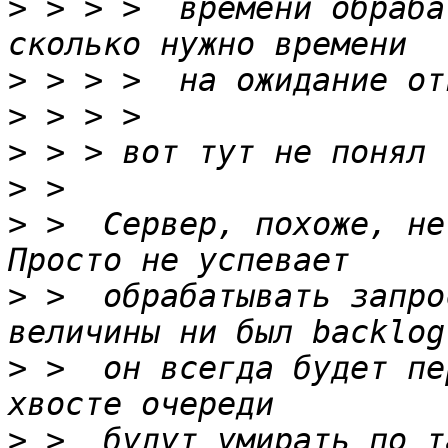
>
 > > >  времени обраба
>
>
>
>
>
 >  Сервер, похоже, не
>
 >  обрабатывать запро
>
 >  он всегда будет пе
>