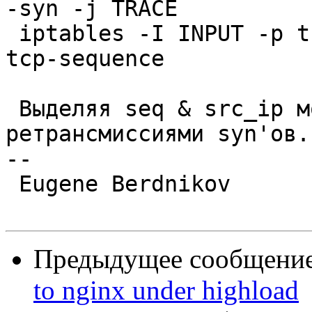
-syn -j TRACE

 iptables -I INPUT -p tcp --dport 80 -j LOG --log-
tcp-sequence

 Выделяя seq & src_ip можно следить за 
ретрансмиссиями syn'ов.

-- 

 Eugene Berdnikov

Предыдущее сообщение 
to nginx under highload