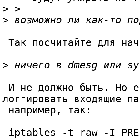
>
>
 Так посчитайте для начала.

>
 И не должно быть. Но если хотите, можно 
логгировать входящие па
 например, так:

 iptables -t raw -I PREROUTING -p tcp --dport 80 -