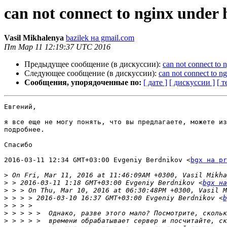
can not connect to nginx under 
Vasil Mikhalenya
bazilek на gmail.com
Пт Мар 11 12:19:37 UTC 2016
Предыдущее сообщение (в дискуссии):
can not connect to 
Следующее сообщение (в дискуссии):
can not connect to n
Сообщения, упорядоченные по:
[ дате ]
[ дискуссии ]
[ т
Евгений,

я все еще не могу понять, что вы предлагаете, можете из
подробнее.

Спасибо

2016-03-11 12:34 GMT+03:00 Evgeniy Berdnikov <
bgx на pr
>
>
 > 2016-03-11 1:18 GMT+03:00 Evgeniy Berdnikov <
bgx на
>
>
 > > > 2016-03-10 16:37 GMT+03:00 Evgeniy Berdnikov <
b
>
>
>