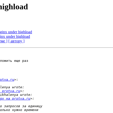
highload
nginx under highload
ginx under highload
еме ]
[ автору ]
ложить еще раз

otva.ru
>:

 protva.ru
gx на protva.ru