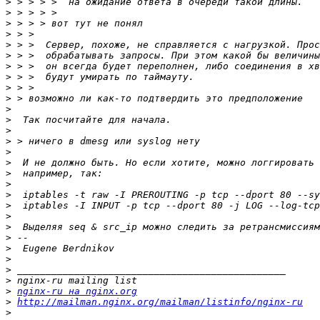
>
>
>
>
>
>
>
>
>
>
>
>
>
>
>
>
>
>
>
>
>
>
>
>
>
>
>
>
nginx-ru на nginx.org
>
http://mailman.nginx.org/mailman/listinfo/nginx-ru
>