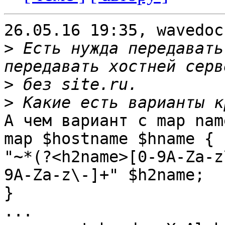
26.05.16 19:35, wavedoc
>
 Есть нужда передавать
>
>
А чем вариант с map nam
map $hostname $hname {

"~*(?<h2name>[0-9A-Za-z
9A-Za-z\-]+" $h2name;

}

...
