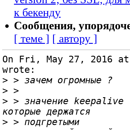
к бекенду
Сообщения, упорядоч
[ теме ]
[ автору ]
On Fri, May 27, 2016 at
wrote:

>
>
>
 > значение keepalive 
>