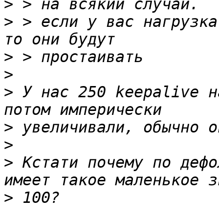
>
>
 > если у вас нагрузка
>
>
>
 У нас 250 keepalive н
>
>
>
 Кстати почему по дефо
>