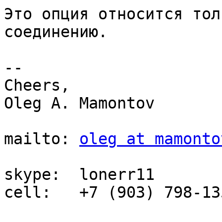
Это опция относится тол
соединению.

-- 

Cheers,

Oleg A. Mamontov

mailto: 
oleg at mamonto
skype:  lonerr11

cell:   +7 (903) 798-135