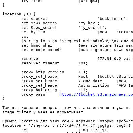
	try_files 		$uri @s3;

}

location @s3 {

	set $bucket			'bucketname';

	set $aws_access		'my_key';

	set $aws_secret		'my_secret';

	set_by_lua 		 	$now	"return ngx.cookie_time(ngx.time())";

	set				

	$string_to_sign	"$request_method\n\n\n\nx-amz-date:${now}\n/$bucket/$url_full";

	set_hmac_sha1	 	$aws_signature $aws_secret $string_to_sign;

	set_encode_base64	$aws_signature $aws_signature;

	resolver			172.31.0.2 valid=300s;

	resolver_timeout	10s;

	proxy_http_version	1.1;

	proxy_set_header	Host	$bucket.s3.amazonaws.com;

	proxy_set_header	x-amz-date	$now;

	proxy_set_header	Authorization	"AWS $aws_access:$aws_signature";

	proxy_buffering		off;	

	proxy_pass	
https://$bucket.s3.amazonaws.c
}

Так вот коллеги, вопрос в том что аналогичная штука но 
image_filter у меня не прокатывает.

Пример location для этих самых картинок которые требует
location ~ ^/img/(xs|s|m)/(\d+)/(.*\.(?:jpg|gif|png))$ 
	set			$img_size $1;
