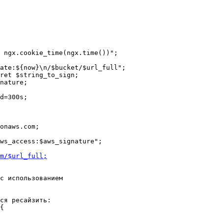
om/$url_full;
с использованием

ся ресайзить:

{
