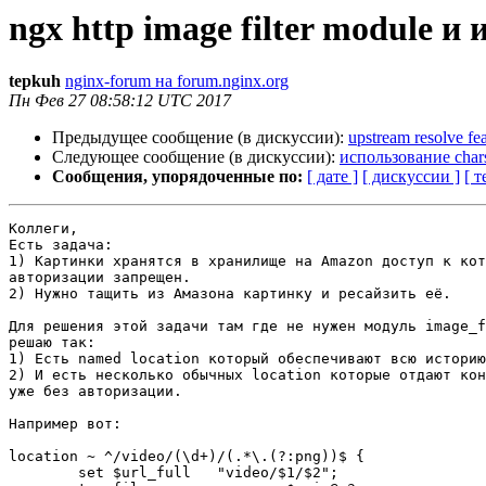
ngx http image filter module и
tepkuh
nginx-forum на forum.nginx.org
Пн Фев 27 08:58:12 UTC 2017
Предыдущее сообщение (в дискуссии):
upstream resolve fe
Следующее сообщение (в дискуссии):
использование char
Сообщения, упорядоченные по:
[ дате ]
[ дискуссии ]
[ т
Коллеги,

Есть задача:

1) Картинки хранятся в хранилище на Amazon доступ к кот
авторизации запрещен.

2) Нужно тащить из Амазона картинку и ресайзить её.

Для решения этой задачи там где не нужен модуль image_f
решаю так:

1) Есть named location который обеспечивают всю историю
2) И есть несколько обычных location которые отдают кон
уже без авторизации.

Например вот:

location ~ ^/video/(\d+)/(.*\.(?:png))$ {

	set $url_full	"video/$1/$2";
