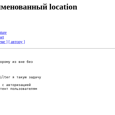
 именованный location
ature
set
еме ]
[ автору ]
орому из вне без

ilter я такую задачу

 с авторизацией

тент пользователям
