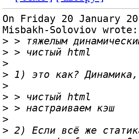
On Friday 20 January 20
Misbakh-Soloviov wrote:

>
>
>
>
>
>
>
>
>
 2) Если всё же статик