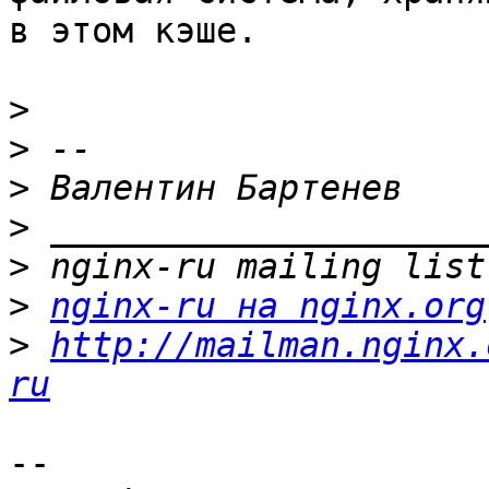
в этом кэше.

>
>
>
>
>
>
nginx-ru на nginx.org
>
http://mailman.nginx.
ru
-- 
