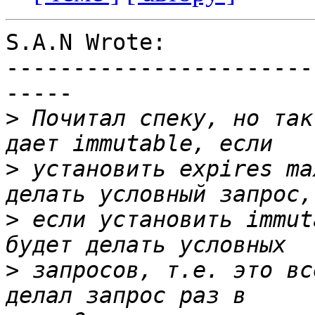
S.A.N Wrote:

-----------------------
-----

>
 Почитал спеку, но так
>
 установить expires ma
>
 если установить immut
>
 запросов, т.е. это вс