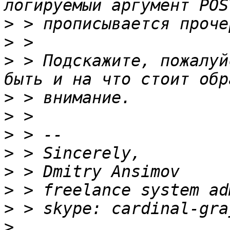
>
>
>
 > Подскажите, пожалуй
>
>
>
>
>
>
>
>