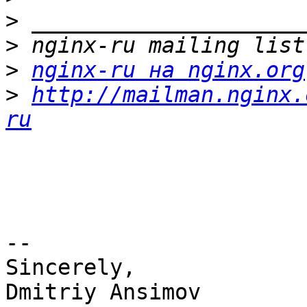
>
>
>
nginx-ru на nginx.org
>
http://mailman.nginx.
ru
-- 

Sincerely,

Dmitriy Ansimov
