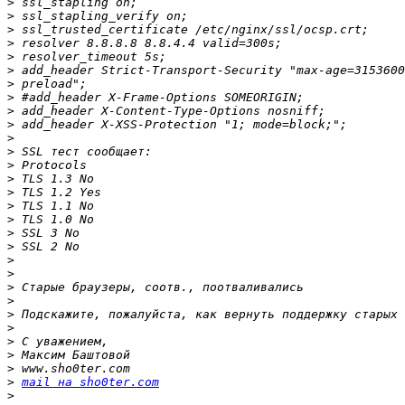
>
>
>
>
>
>
>
>
>
>
>
>
>
>
>
>
>
>
>
>
>
>
>
>
>
>
>
>
>
mail на sho0ter.com
>