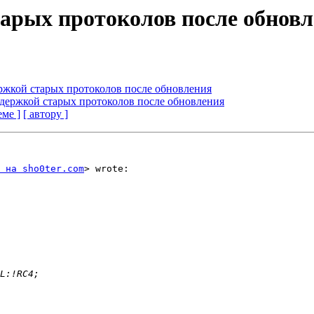
тарых протоколов после обнов
ржкой старых протоколов после обновления
ддержкой старых протоколов после обновления
еме ]
[ автору ]
 на sho0ter.com
> wrote:
