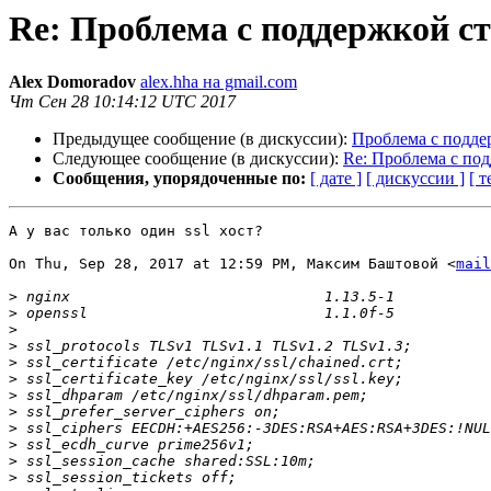
Re: Проблема с поддержкой с
Alex Domoradov
alex.hha на gmail.com
Чт Сен 28 10:14:12 UTC 2017
Предыдущее сообщение (в дискуссии):
Проблема с подде
Следующее сообщение (в дискуссии):
Re: Проблема с по
Сообщения, упорядоченные по:
[ дате ]
[ дискуссии ]
[ т
А у вас только один ssl хост?

On Thu, Sep 28, 2017 at 12:59 PM, Максим Баштовой <
mail
>
>
>
>
>
>
>
>
>
>
>
>