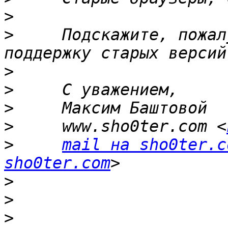
>
>
     Подскажите, пожал
>
>
>
>
     www.sho0ter.com <
>
mail на sho0ter.c
sho0ter.com
>
>
>