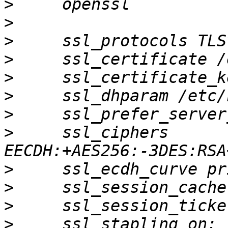
>
>
>
>
>
>
>
>
     ssl_ciphers 
>
>
>
>