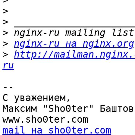
>
>
>
>
>
nginx-ru на nginx.org
>
http://mailman.nginx.
ru
-- 

С уважением,

Максим "Sho0ter" Баштово
mail на sho0ter.com