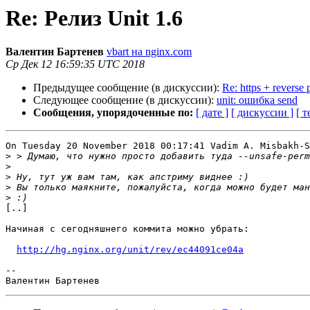
Re: Релиз Unit 1.6
Валентин Бартенев
vbart на nginx.com
Ср Дек 12 16:59:35 UTC 2018
Предыдущее сообщение (в дискуссии):
Re: https + revers
Следующее сообщение (в дискуссии):
unit: ошибка send
Сообщения, упорядоченные по:
[ дате ]
[ дискуссии ]
[ т
On Tuesday 20 November 2018 00:17:41 Vadim A. Misbakh-S
>
>
>
>
>
[..]

Начиная с сегодняшнего коммита можно убрать:

http://hg.nginx.org/unit/rev/ec44091ce04a
--
