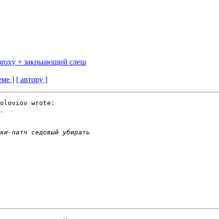
e proxy + закрыающий слеш
еме ]
[ автору ]
oloviov wrote:
