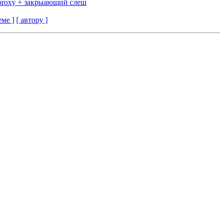
e proxy + закрыающий слеш
еме ]
[ автору ]