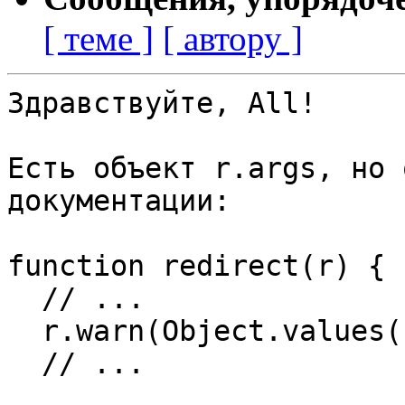
[ теме ]
[ автору ]
Здравствуйте, All!

Есть объект r.args, но 
документации:

function redirect(r) {

  // ...

  r.warn(Object.values(r.args).join(','))

  // ...
