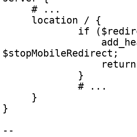
     # ...

     location / {

             if ($redirect) {

                 add_header Set-Cookie 
$stopMobileRedirect;

                 return 302 $redirect;

             }

             # ...

     }

}

-- 
