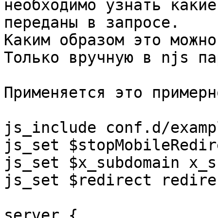
необходимо узнать какие
переданы в запросе.

Каким образом это можно
Только вручную в njs па
Применяется это примерн
js_include conf.d/examp
js_set $stopMobileRedir
js_set $x_subdomain x_s
js_set $redirect redirec
server {
