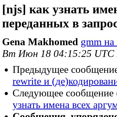
[njs] как узнать им
переданных в запро
Gena Makhomed
gmm на 
Вт Июн 18 04:15:25 UTC
Предыдущее сообщение 
rewrite и (де)кодирован
Следующее сообщение (
узнать имена всех аргу
Сообщения, упорядоч