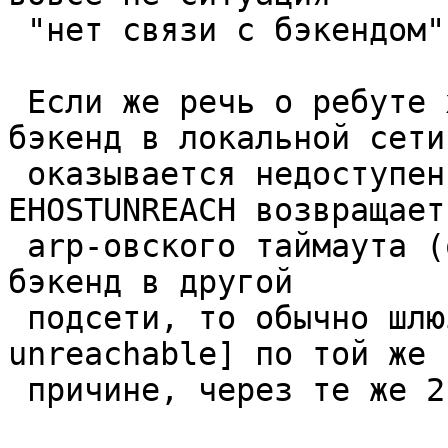
 "нет связи с бэкендом", которая п.1.

 Если же речь о ребуте хоста php-fpm, то либо 
бэкенд в локальной сети 
 оказывается недоступен по arp-у, тогда 
EHOSTUNREACH возвращает
 arp-овского таймаута (обычно это 3 секунды), если 
бэкенд в другой

 подсети, то обычно шлюз возвращает icmp[host-
unreachable] по той же

 причине, через те же 2-3 секунды.
