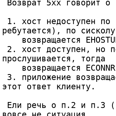
 Возврат 5xx говорит о том, что либо

 1. хост недоступен по сети (возможно, 
ребутается), по сисколу
    возвращается EHOSTUNREACH.

 2. хост доступен, но порт в этот момент не 
прослушивается, тогда

    возвращается ECONNREFUSED,

 3. приложение возвращает 5xx и nginx форвардит 
этот ответ клиенту.

 Ели речь о п.2 и п.3 (перезапуск php-fpm), то это 
вовсе не ситуация
