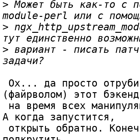
>
 Может быть как-то с п
>
 ngx_http_upstream_mod
>
 вариант - писать патч
 Ох... да просто отрубить пакетным фильтром 
(файрволом) этот бэкенд

 на время всех манипуляций по перезапуску php-fpm. 
А когда запустится,

 открыть обратно. Конечно, proxy_connect_timeout 
подкрутить.
