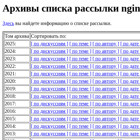
Архивы списка рассылки ngin
Здесь
вы найдете информацию о списке рассылки.
Том архива
Сортировать по:
2025:
[ по дискуссиям ]
[ по теме ]
[ по автору ]
[ по дате 
2024:
[ по дискуссиям ]
[ по теме ]
[ по автору ]
[ по дате 
2023:
[ по дискуссиям ]
[ по теме ]
[ по автору ]
[ по дате 
2022:
[ по дискуссиям ]
[ по теме ]
[ по автору ]
[ по дате 
2021:
[ по дискуссиям ]
[ по теме ]
[ по автору ]
[ по дате 
2020:
[ по дискуссиям ]
[ по теме ]
[ по автору ]
[ по дате 
2019:
[ по дискуссиям ]
[ по теме ]
[ по автору ]
[ по дате 
2018:
[ по дискуссиям ]
[ по теме ]
[ по автору ]
[ по дате 
2017:
[ по дискуссиям ]
[ по теме ]
[ по автору ]
[ по дате 
2016:
[ по дискуссиям ]
[ по теме ]
[ по автору ]
[ по дате 
2015:
[ по дискуссиям ]
[ по теме ]
[ по автору ]
[ по дате 
2014:
[ по дискуссиям ]
[ по теме ]
[ по автору ]
[ по дате 
2013:
[ по дискуссиям ]
[ по теме ]
[ по автору ]
[ по дате 