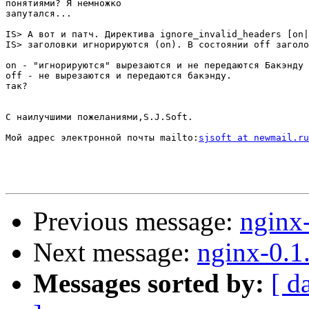
понятиями? Я немножко

запутался...

IS> А вот и патч. Директива ignore_invalid_headers [on|
IS> заголовки игнорируются (on). В состоянии off заголо
on - "игнорируются" вырезаются и не передаются Бакэнду

off - не вырезаются и передаются бакэнду.

так?

С наилучшими пожеланиями,S.J.Soft.

Мой адрес электронной почты mailto:
sjsoft at newmail.ru
Previous message:
nginx
Next message:
nginx-0.1
Messages sorted by:
[ d