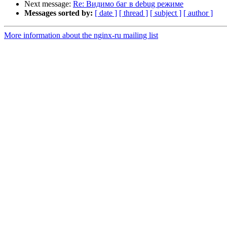
Next message:
Re: Видимо баг в debug режиме
Messages sorted by:
[ date ]
[ thread ]
[ subject ]
[ author ]
More information about the nginx-ru mailing list