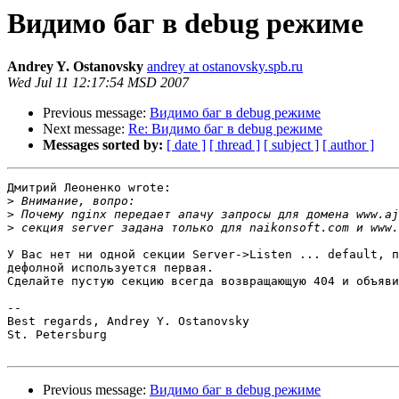
Видимо баг в debug режиме
Andrey Y. Ostanovsky
andrey at ostanovsky.spb.ru
Wed Jul 11 12:17:54 MSD 2007
Previous message:
Видимо баг в debug режиме
Next message:
Re: Видимо баг в debug режиме
Messages sorted by:
[ date ]
[ thread ]
[ subject ]
[ author ]
Дмитрий Леоненко wrote:

>
>
>
У Вас нет ни одной секции Server->Listen ... default, п
дефолной используется первая.

Сделайте пустую секцию всегда возвращающую 404 и объяви
-- 

Best regards, Andrey Y. Ostanovsky

St. Petersburg

Previous message:
Видимо баг в debug режиме