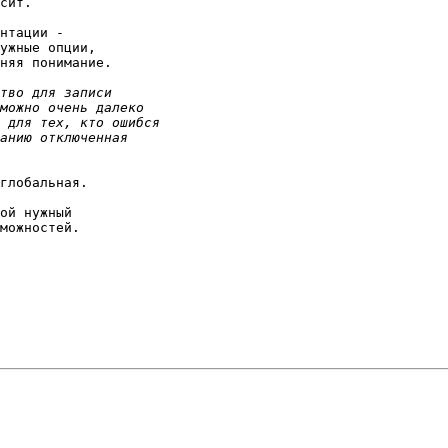
сит.

нтации -

ужные опции,

няя понимание.

глобальная.

ой нужный

можностей.
