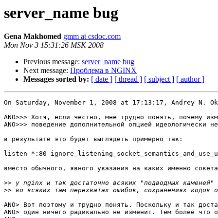
server_name bug
Gena Makhomed
gmm at csdoc.com
Mon Nov 3 15:31:26 MSK 2008
Previous message:
server_name bug
Next message:
Проблема в NGINX
Messages sorted by:
[ date ]
[ thread ]
[ subject ]
[ author ]
On Saturday, November 1, 2008 at 17:13:17, Andrey N. Ok
ANO>>> Хотя, если честно, мне трудно понять, почему изм
ANO>>> поведение дополнительной опцией идеологически не
в результате это будет выглядеть примерно так:

listen *:80 ignore_listening_socket_semantics_and_use_u
вместо обычного, явного указания на каких именно сокета
>>
>>
ANO> Вот поэтому и трудно понять. Поскольку и так доста
ANO> один ничего радикально не изменит. Тем более что о