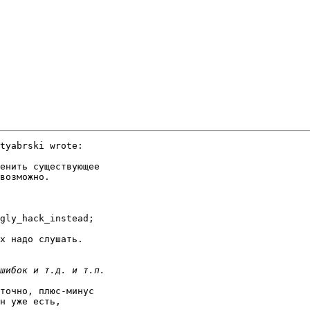
tyabrski wrote:

енить существующее

возможно.

gly_hack_instead;

х надо слушать.

точно, плюс-минус

н уже есть,
