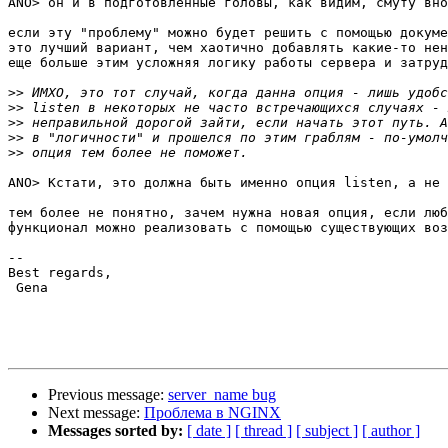
ANO> он и в подготовленные головы, как видим, смуту вно
если эту "проблему" можно будет решить с помощью докуме
это лучший вариант, чем хаотично добавлять какие-то нен
еще больше этим усложняя логику работы сервера и затруд
>>
>>
>>
>>
>>
ANO> Кстати, это должна быть именно опция listen, а не 
тем более не понятно, зачем нужна новая опция, если люб
функционал можно реализовать с помощью существующих воз
-- 

Best regards,

 Gena

Previous message:
server_name bug
Next message:
Проблема в NGINX
Messages sorted by:
[ date ]
[ thread ]
[ subject ]
[ author ]