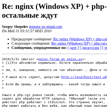
Re: nginx (Windows XP) + php-
остальные ждут
Sergey Shepelev
temotor на gmail.com
Пн Май 31 03:11:57 MSD 2010
Предыдущее сообщение:
Re: nginx (Windows XP) + php-cg
Следующее сообщение:
Re: nginx (Windows XP) + php-cgi
Сообщения, упорядоченные по:
[ дате ]
[ дискуссии ]
[ т
2010/5/31 iWarior <
nginx-forum at nginx.us
>:

>
>
>
>
>
 У меня есть скрипт, допустим 
http://localhost/test.ph
>
>
>
Смысл в php-cgi ровно такой, чтобы иметь возможность за
скрипт для обработки HTTP запроса. "Обычный" (если это 
уместно) php работает с stdin/out. Это странно звучит, 
php может работать и без веба, как обычный язык програм