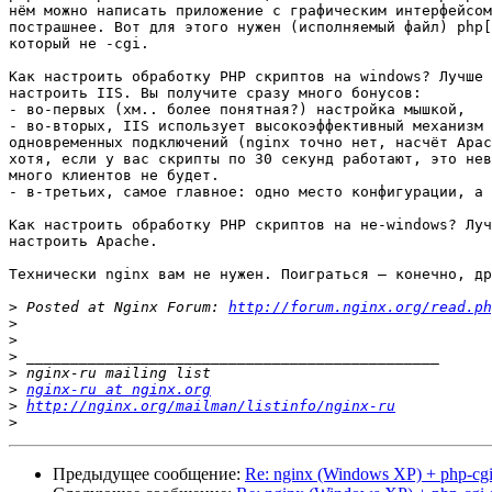
нём можно написать приложение с графическим интерфейсом
пострашнее. Вот для этого нужен (исполняемый файл) php[
который не -cgi.

Как настроить обработку PHP скриптов на windows? Лучше 
настроить IIS. Вы получите сразу много бонусов:

- во-первых (хм.. более понятная?) настройка мышкой,

- во-вторых, IIS использует высокоэффективный механизм 
одновременных подключений (nginx точно нет, насчёт Apac
хотя, если у вас скрипты по 30 секунд работают, это нев
много клиентов не будет.

- в-третьих, самое главное: одно место конфигурации, а 
Как настроить обработку PHP скриптов на не-windows? Луч
настроить Apache.

Технически nginx вам не нужен. Поиграться — конечно, др
>
 Posted at Nginx Forum: 
http://forum.nginx.org/read.ph
>
>
>
>
>
nginx-ru at nginx.org
>
http://nginx.org/mailman/listinfo/nginx-ru
>
Предыдущее сообщение:
Re: nginx (Windows XP) + php-cg