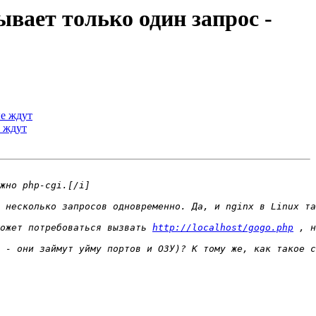
ывает только один запрос -
ые ждут
е ждут
ожет потребоваться вызвать 
http://localhost/gogo.php